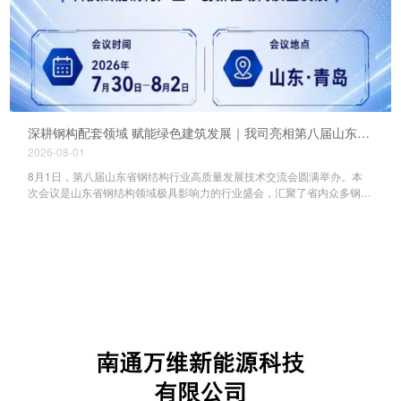
深耕钢构配套领域 赋能绿色建筑发展｜我司亮相第八届山东省钢结构行业高质量发展技术交流会
2026-08-01
8月1日，第八届山东省钢结构行业高质量发展技术交流会圆满举办。本
次会议是山东省钢结构领域极具影响力的行业盛会，汇聚了省内众多钢结
构设计院、工程总包单位、钢构生产制造企业、建筑配套服务商及行业专
家学者，聚焦钢结构建筑创新应用、绿色低碳建造、装配式建筑升级、行
业高质量发展等核心议题，开展深度技术研讨与产业对接，为山东钢结构
产业规范化、智能化、绿色化发展搭建了高效的交流合作平台。 为积
极对接行业前沿技术、深耕钢结构建筑配套领域、拓展产业合作渠道，我
司受邀重磅参展，携核心主营产品成品通风气楼、电动采光排烟天窗系列
产品亮相本次交流会，面向全省钢结构行业同仁，展示专业化、系统化的
工业厂房屋面通风排烟解决方案。 近年来，钢结构建筑凭借跨度大、自
重轻、施工快、绿色环保等优势，广泛应用于工业厂房、仓储物流、大型
场馆等建筑领域。但大跨度钢构厂房普遍存在室内闷热、粉尘废气堆积、
消防排烟不达标、屋面渗漏、能耗过高等痛点问题，对屋面通风排烟配套
设备的安全性、稳定性、适配性提出了更高的要求。 本次参展，我司...